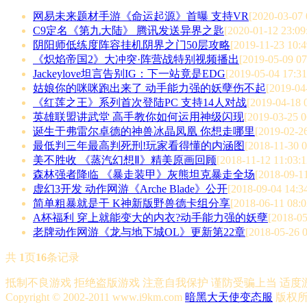
网易未来题材手游《命运起源》首曝 支持VR
[2020-03-07 
C9定名《第九大陆》 腾讯发送异界之匙
[2020-01-12 23:09
阴阳师低练度阵容挂机阴界之门50层攻略
[2019-11-23 10:4
《炽焰帝国2》大冲突·阵营战特别视频播出
[2019-05-09 07
Jackeylove坦言告别IG：下一站竟是EDG
[2019-05-04 17:31
姑娘你的咪咪跑出来了 动手能力强的妖孽伤不起
[2019-04
《红莲之王》系列首次登陆PC 支持14人对战
[2019-04-18 
英雄联盟讲武堂 高手教你如何运用神级闪现
[2019-03-25 0
诞生于弗雷尔卓德的神兽冰晶凤凰 你想走哪里
[2019-02-26
最低判三年最高判死刑!玩家看得懂的内涵图
[2018-11-30 0
美不胜收 《蒸汽幻想Ⅱ》精美原画回顾
[2018-11-12 11:03:1
森林强者降临 《暴走装甲》灰熊坦克暴走全场
[2018-09-11
虚幻3开发 动作网游《Arche Blade》公开
[2018-09-04 14:3
简单粗暴就是干 K神新版野兽德卡组分享
[2018-06-11 08:0
A杯福利 穿上就能变大的内衣?动手能力强的妖孽
[2018-05
老牌动作网游《龙与地下城OL》更新第22章
[2018-05-26 0
共
1
页
16
条记录
抵制不良游戏 拒绝盗版游戏 注意自我保护 谨防受骗上当 适度
Copyright © 2002-2011 www.i9km.com
暗黑大天使变态服
版权