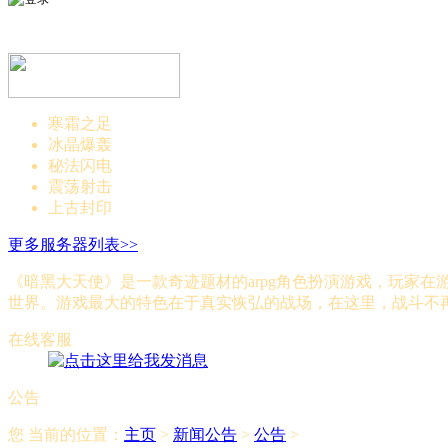
寒霜之足
冰晶爆轰
秘法闪电
震荡射击
上古封印
更多服务器列表>>
《暗黑大天使》是一款奇迹题材的arpg角色扮演游戏，玩家
世界。游戏最大的特色在于真实恢弘的战场，在这里，战斗不
在线客服
公告
您 当前的位置：
主页
>
新闻公告
>
公告
>