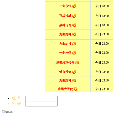
账 号：
密 码：