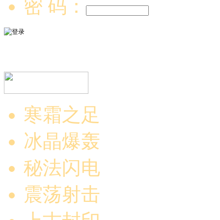
密 码：
寒霜之足
冰晶爆轰
秘法闪电
震荡射击