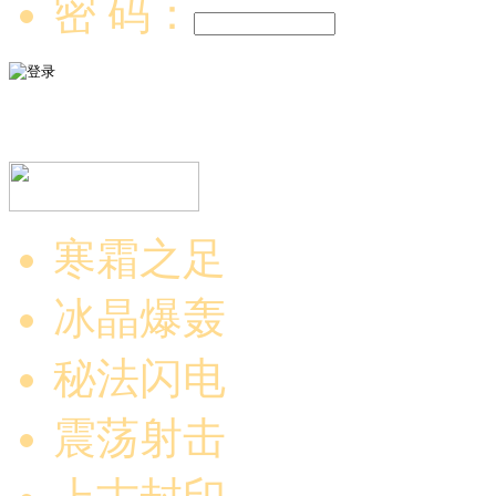
密 码：
寒霜之足
冰晶爆轰
秘法闪电
震荡射击