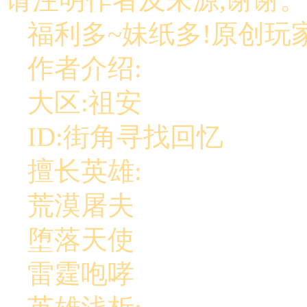
福利多~妹纸多!原创玩
作者介绍:
大区:祖安
ID:街角寻找回忆
擅长英雄:
荒漠屠夫
堕落天使
雷霆咆哮