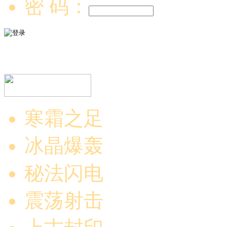
密 码：
寒霜之足
冰晶爆轰
秘法闪电
震荡射击