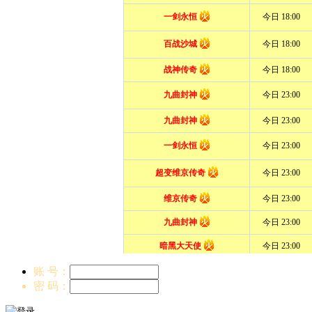
账 号：
密 码：