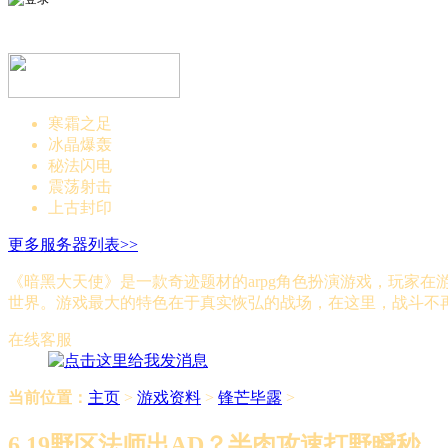
寒霜之足
冰晶爆轰
秘法闪电
震荡射击
上古封印
更多服务器列表>>
《暗黑大天使》是一款奇迹题材的arpg角色扮演游戏，玩家
世界。游戏最大的特色在于真实恢弘的战场，在这里，战斗不
在线客服
当前位置：
主页
>
游戏资料
>
锋芒毕露
>
6.19野区法师出AD？半肉攻速打野瞬秒