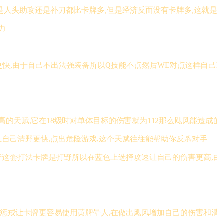
人头助攻还是补刀都比卡牌多,但是经济反而没有卡牌多,这就是
力
野更快,由于自己不出法强装备所以Q技能不点然后WE对点这样自
天赋,它在18级时对单体目标的伤害就为112那么飓风能造成的伤
自己清野更快,点出危险游戏,这个天赋往往能帮助你反杀对手
,由于这套打法卡牌是打野所以在蓝色上选择攻速让自己的伤害更
色惩戒让卡牌更容易使用黄牌晕人,在做出飓风增加自己的伤害和